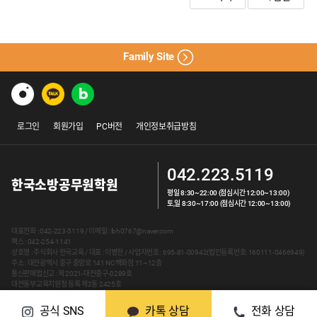
Family Site
로그인
회원가입
PC버전
개인정보취급방침
042.223.5119
한국소방공무원학원
평일 8:30~22:00 (점심시간 12:00~13:00)
토,일 8:30~17:00 (점심시간 12:00~13:00)
대표전화 : 042-223-5119 / 이메일 : lbh0767@naver.com
팩스 : 042-254-1141
상호명 : 주식회사 한국교육 / 대표 : 이병한 / 사업자번호 : 695-81-00942(법인등록번호: 160111-0466949)
주소 : 대전광역시 중구 중앙로 141 NC백화점 11~12층
통신판매업신고 : 제 2021-대전중구-0289호
대전동부교육지원청 등록 제2동 2425호
© 2016 ~ 2020 HANKUKGOSI.CO.KR. ALL RIGHTS RESERVED.
공식 SNS
카톡 상담
전화 상담