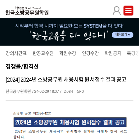
내용 보기
강의시간표
한공교수진
학원수강
인강수강
학원공지
특강
경쟁률/합격선
[2024] 2024년 소방공무원 채용시험 원서접수 결과 공고
한국공무원학원
/
24-02-29 18:07 /
2,084
0
본문