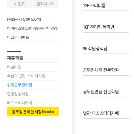
시간표
합격자수기
12F 스터디룸
PASS독서실(총 500석)
10F 관리형 독학반
아이패스넷(소방공무원시험 인강)
이달의 이벤트
9F 학원생식당
제휴학원
바닐라짐
공무원체력 전문학원
추쌤의 면접 · 스피치학원
한국공무원학원
공무원면접 전문학원
중앙경찰학원
패스스터디카페
공무원 온라인 서점
Ibooks
별관 패스스터디카페