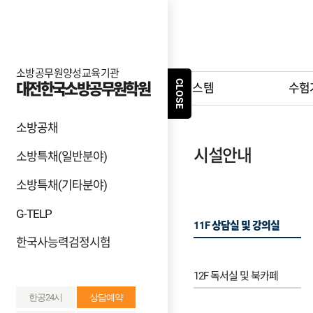
소방공무원양성교육기관
CLOSE
대전한국소방공무원학원
학원소개
학원시스템
수험
소방공채
한국소방공무원학원
시설안내
학원소개
소방특채(일반분야)
소방특채(기타분야)
학원연혁
G-TELP
11F 상담실 및 강의실
한국사능력검정시험
시설안내
12F 독서실 및 북카페
지정협력기관
한공24시
상담예약
오시는길