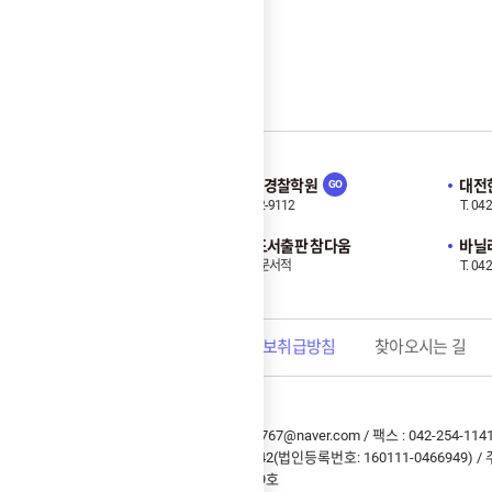
대전중앙경찰학원
대전
T. 042-242-9112
T. 04
Family Site
노량진.도서출판 참다움
바닐라
공무원 전문서적
T. 04
상단으로
학원연혁
개인정보취급방침
찾아오시는 길
대표전화 : 042-223-5119 / 이메일 : lbh0767@naver.com / 팩스 : 042-254
대표 : 이병한 / 사업자번호 : 695-81-00942(법인등록번호: 160111-0466949)
통신판매업신고 : 제 2021-대전중구-0289호