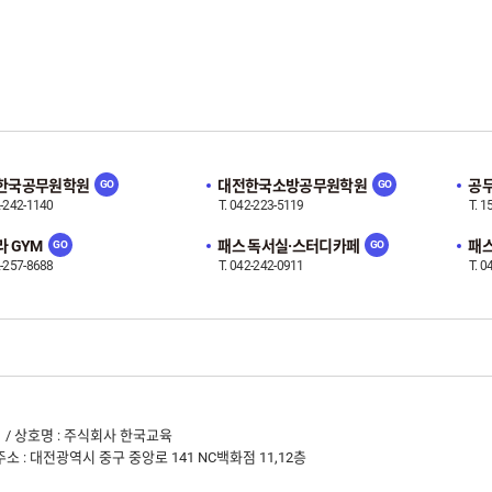
한국공무원학원
대전한국소방공무원학원
공무
2-242-1140
T. 042-223-5119
T. 1
 GYM
패스 독서실·스터디카페
패스
2-257-8688
T. 042-242-0911
T. 0
-1141 / 상호명 : 주식회사 한국교육
 / 주소 : 대전광역시 중구 중앙로 141 NC백화점 11,12층