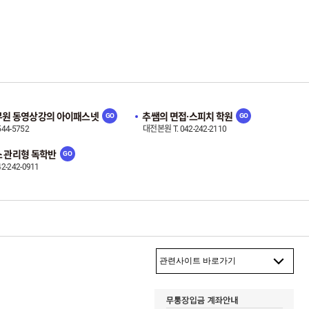
원 동영상강의 아이패스넷
추쌤의 면접·스피치 학원
544-5752
대전본원 T. 042-242-2110
 관리형 독학반
42-242-0911