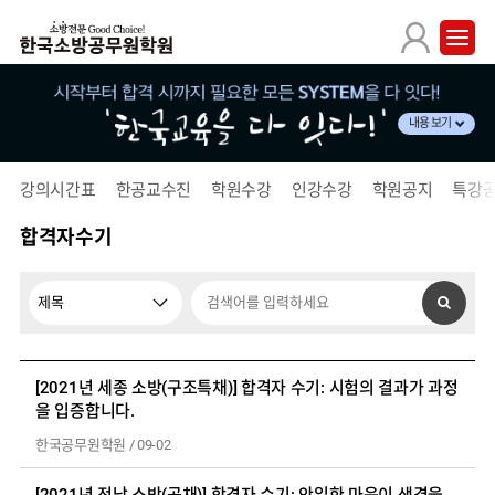
내용 보기
강의시간표
한공교수진
학원수강
인강수강
학원공지
특강
합격자수기
[2021년 세종 소방(구조특채)] 합격자 수기: 시험의 결과가 과정
을 입증합니다.
한국공무원학원
/
09-02
[2021년 전남 소방(공채)] 합격자 수기: 안일한 마음이 생겼을