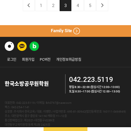
1
2
3
4
5
Family Site
로그인
회원가입
PC버전
개인정보취급방침
042.223.5119
한국소방공무원학원
평일 8:30~22:00 (점심시간 12:00~13:00)
토,일 8:30~17:00 (점심시간 12:00~13:00)
대표전화 : 042-223-5119 / 이메일 : lbh0767@naver.com
팩스 : 042-254-1141
상호명 : 주식회사 한국교육 / 대표 : 이병한 / 사업자번호 : 695-81-00942(법인등록번호: 160111-0466949)
주소 : 대전광역시 중구 중앙로 141 NC백화점 11~12층
통신판매업신고 : 제 2021-대전중구-0289호
대전동부교육지원청 등록 제2동 2425호