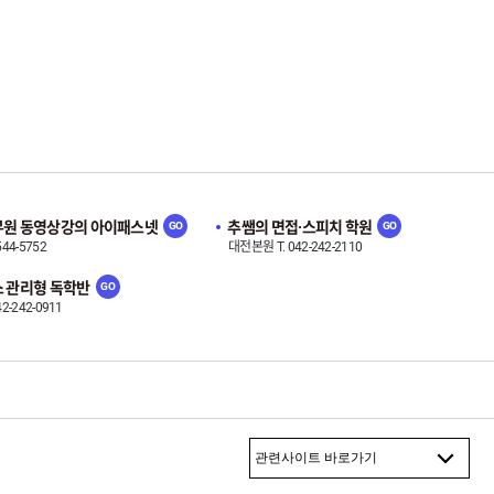
원 동영상강의 아이패스넷
추쌤의 면접·스피치 학원
544-5752
대전본원 T. 042-242-2110
 관리형 독학반
42-242-0911