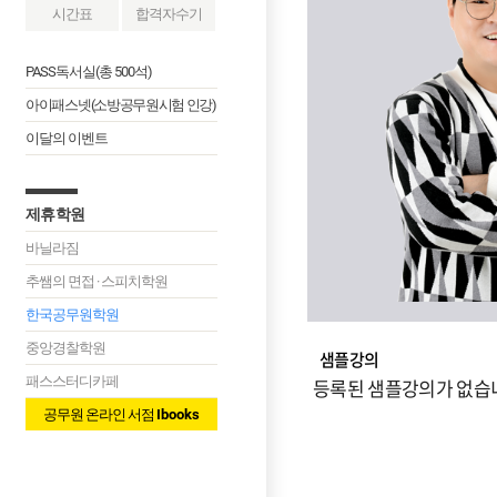
시간표
합격자수기
행정법
지텔프
PASS독서실(총 500석)
한능검
아이패스넷(소방공무원시험 인강)
체력
이달의 이벤트
면접
제휴학원
교재안내
바닐라짐
추쌤의 면접 · 스피치학원
한국공무원학원
중앙경찰학원
샘플강의
패스스터디카페
등록된 샘플강의가 없습
공무원 온라인 서점
Ibooks