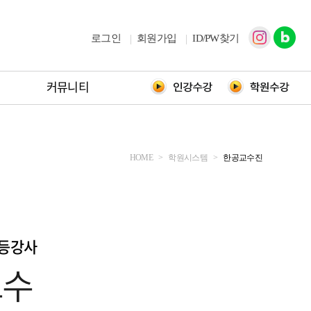
로그인
회원가입
ID/PW찾기
커뮤니티
HOME
>
학원시스템
>
한공교수진
1등강사
교수