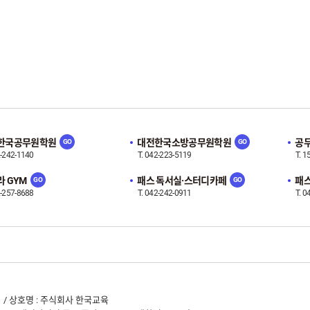
한국공무원학원
대전한국소방공무원학원
공무
2-242-1140
T. 042-223-5119
T. 1
 GYM
패스 독서실·스터디카페
패스
2-257-8688
T. 042-242-0911
T. 0
-1141 / 상호명 : 주식회사 한국교육