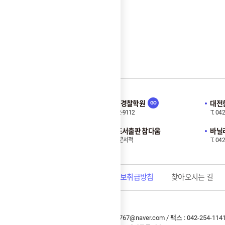
대전중앙경찰학원
대전
T. 042-242-9112
T. 04
Family Site
노량진.도서출판 참다움
바닐라
공무원 전문서적
T. 04
상단으로
학원연혁
개인정보취급방침
찾아오시는 길
대표전화 : 042-223-5119 / 이메일 : lbh0767@naver.com / 팩스 : 042-254