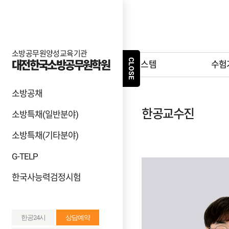
소방공무원양성교육기관
CLOSE
대전한국소방공무원학원
학원소개
학원시스템
수험
소방공채
한국소방공무원학원
한공교수진
학원시스템
소방특채(일반분야)
소방특채(기타분야)
강의시간표
G-TELP
한국사능력검정시험
한공교수진
소방학개론
한공24시
상담예약
소방관계법규